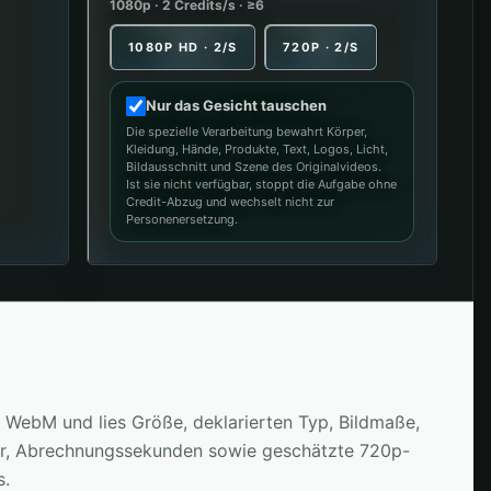
1080p · 2 Credits/s · ≥6
1080P HD · 2/S
720P · 2/S
Nur das Gesicht tauschen
Die spezielle Verarbeitung bewahrt Körper,
Kleidung, Hände, Produkte, Text, Logos, Licht,
Bildausschnitt und Szene des Originalvideos.
Ist sie nicht verfügbar, stoppt die Aufgabe ohne
Credit-Abzug und wechselt nicht zur
Personenersetzung.
WebM und lies Größe, deklarierten Typ, Bildmaße,
uer, Abrechnungssekunden sowie geschätzte 720p-
s.