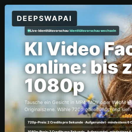
DEEPSWAPAI
Live-Identitätsvorschau
Identitätsvorschau wechseln
KI Video F
online: bis 
1080p
Tausche ein Gesicht in MP4, MOV oder WebM bis
Originalszene. Wähle 720p oder 1080p und sieh
720p-Preis: 2 Credits pro Sekunde · Aufgerundet · mindestens 6 
1080p-Preis: 2 Credits pro Sekunde · Aufgerundet · mindestens 6