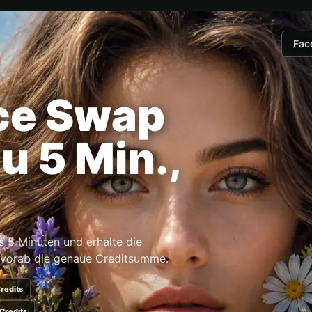
Fac
ace Swap
zu 5 Min.,
 5 Minuten und erhalte die
 vorab die genaue Creditsumme.
Credits
 Credits