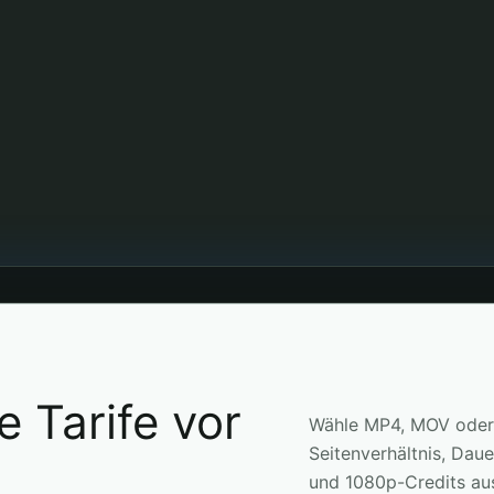
e Tarife vor
Wähle MP4, MOV oder 
Seitenverhältnis, Da
und 1080p-Credits au