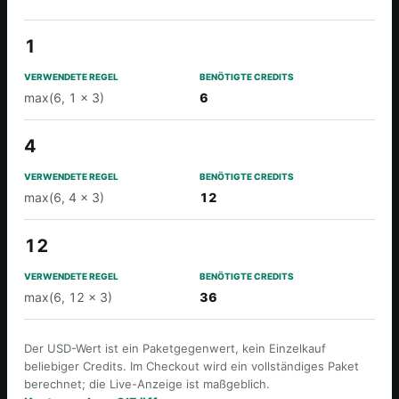
LÄNGE VON GIF ODER CLIP IN SEKUNDEN
1
VERWENDETE REGEL
max(6, 1 × 3)
6
BENÖTIGTE CREDITS
4
max(6, 4 × 3)
12
12
max(6, 12 × 3)
36
Der USD-Wert ist ein Paketgegenwert, kein Einzelkauf
beliebiger Credits. Im Checkout wird ein vollständiges Paket
berechnet; die Live-Anzeige ist maßgeblich.