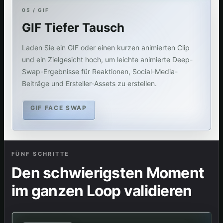
05 / GIF
GIF Tiefer Tausch
Laden Sie ein GIF oder einen kurzen animierten Clip
und ein Zielgesicht hoch, um leichte animierte Deep-
Swap-Ergebnisse für Reaktionen, Social-Media-
Beiträge und Ersteller-Assets zu erstellen.
GIF FACE SWAP
FÜNF SCHRITTE
Den schwierigsten Moment
im ganzen Loop validieren