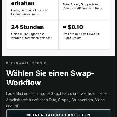
erhalten
Foto, Stapel, Gruppenfoto,
Video und GIF in einem Studio
Haare, Licht, Ausdruck und
Bildaufbau im Fokus
24 Stunden
≈ $0.10
Uploads und Ergebnisse
Pro Foto mit dem Paket für
werden automatisch gelöscht
2.500 Credits
DEEPSWAPAI STUDIO
Wählen Sie einen Swap-
Workflow
Lade Medien hoch, ordne Gesichter zu und wechsle in einem
Arbeitsbereich zwischen Foto, Stapel, Gruppenfoto, Video
und GIF.
MEINEN TAUSCH ERSTELLEN