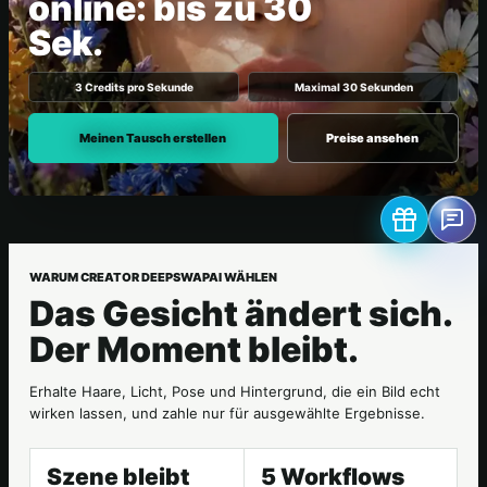
online: bis zu 30
Sek.
3 Credits pro Sekunde
Maximal 30 Sekunden
Meinen Tausch erstellen
Preise ansehen
WARUM CREATOR DEEPSWAPAI WÄHLEN
Das Gesicht ändert sich.
Der Moment bleibt.
Erhalte Haare, Licht, Pose und Hintergrund, die ein Bild echt
wirken lassen, und zahle nur für ausgewählte Ergebnisse.
Szene bleibt
5 Workflows