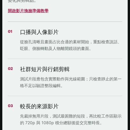
變化與剪輯點。
開啟影片換臉準備教學
口播與人像影片
01
從臉孔清晰且畫面占比合適的素材開始，重點檢查說話、
眨眼、側臉轉動及人物離開鏡頭的畫面。
社群短片與行銷剪輯
02
測試片段應包含實際動作與光線範圍；只檢查靜止的第一
格不足以驗證整段編輯。
較長的來源影片
03
先裁掉無用片段，測試最困難的短段，再比較工作區顯示
的 720p 與 1080p 積分總額後提交完整時長。