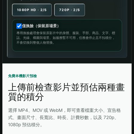
1080P HD · 2/S
720P · 2/S
僅換臉（保留原場景）
專用換臉處理會保留原影片中的身體、服裝、手部、商品、文字、標
誌、光線、構圖與場景。如服務暫不可用，任務會停止且不扣積分，
不會切換到整個人物替換。
免費本機影片預檢
上傳前檢查影片並預估兩種畫
質的積分
選擇 MP4、MOV 或 WebM，即可查看檔案大小、宣告格
式、畫面尺寸、長寬比、時長、計費秒數，以及 720p、
1080p 預估積分。